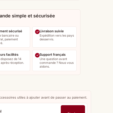
nde simple et sécurisée
ment sécurisé
Livraison suivie
e bancaire ou
Expédition vers les pays
al, paiement
desservis.
ré.
urs facilités
Support français
 disposez de 14
Une question avant
s après réception.
commande ? Nous vous
aidons.
ccessoires utiles à ajouter avant de passer au paiement.
l