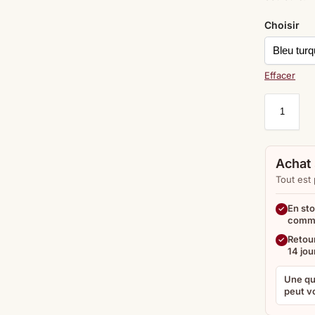
Choisir
Effacer
Achat 
Tout est
En sto
comm
Retour
14 jou
Une qu
peut vo