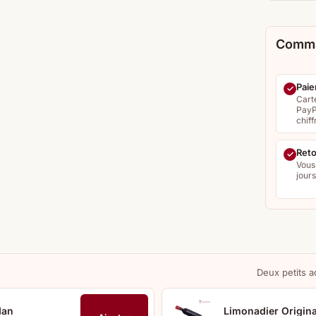
Comma
Paie
Cart
PayP
chiff
Reto
Vous
jour
Deux petits a
Man
Limonadier Origina