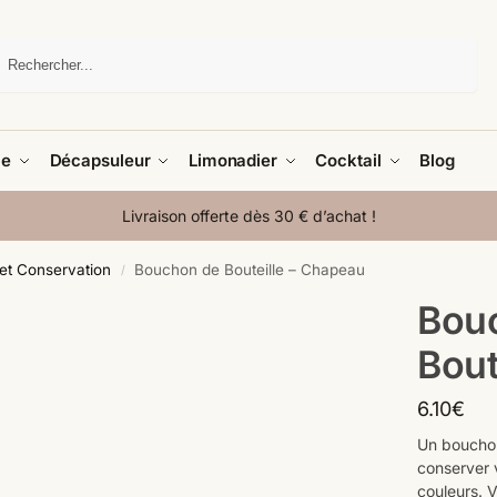
Recherche
le
Décapsuleur
Limonadier
Cocktail
Blog
Livraison offerte dès 30 € d’achat !
et Conservation
Bouchon de Bouteille – Chapeau
/
Bou
Bout
6.10
€
Un boucho
conserver 
couleurs. V