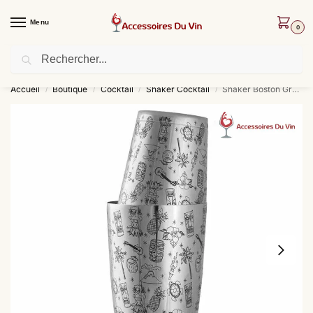
Menu
0
Recherche
Livraison offerte dès 30 € d’achat !
Accueil
Boutique
Cocktail
Shaker Cocktail
Shaker Boston Gravé
/
/
/
/