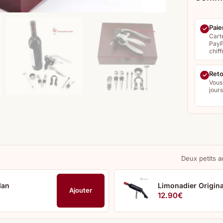
Paie
Cart
PayP
chiff
Reto
Vous
jour
Deux petits a
Man
Limonadier Origina
Ajouter
12.90
€