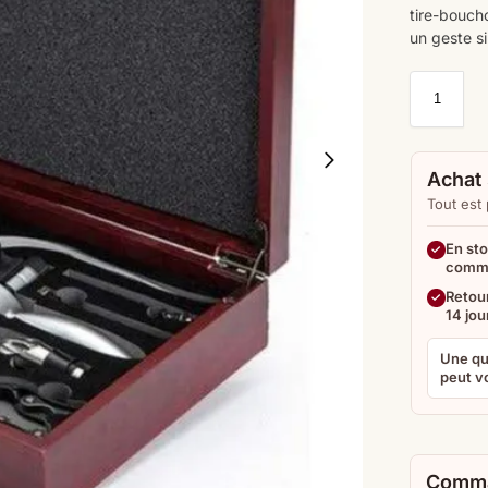
tire-boucho
un geste si
Achat 
Tout est
En sto
comm
Retour
14 jou
Une qu
peut vo
Comma