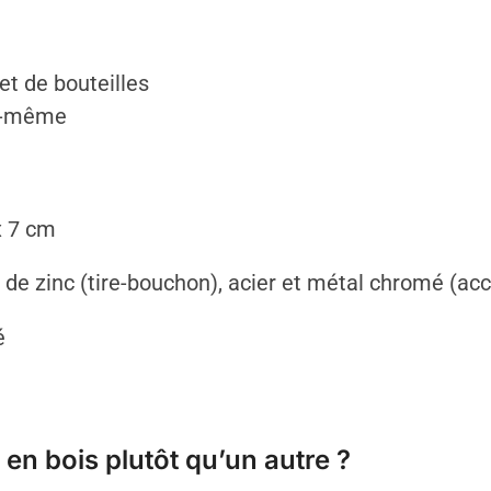
et de bouteilles
oi-même
x 7 cm
ge de zinc (tire-bouchon), acier et métal chromé (ac
é
 en bois plutôt qu’un autre ?