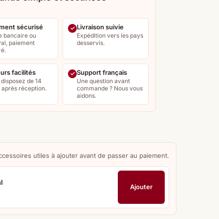
ment sécurisé
Livraison suivie
e bancaire ou
Expédition vers les pays
al, paiement
desservis.
ré.
urs facilités
Support français
 disposez de 14
Une question avant
s après réception.
commande ? Nous vous
aidons.
ccessoires utiles à ajouter avant de passer au paiement.
l
Ajouter