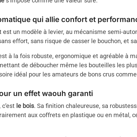
ue
s’impose comme une valeur sûre.
matique qui allie confort et performan
ret est un modèle à levier, au mécanisme semi-au
sans effort, sans risque de casser le bouchon, et sa
l est à la fois robuste, ergonomique et agréable à m
ettant de déboucher même les bouteilles les plus 
essoire idéal pour les amateurs de bons crus comme 
pour un effet waouh garanti
, c’est
le bois
. Sa finition chaleureuse, sa robustes
rairement aux coffrets en plastique ou en métal, cel