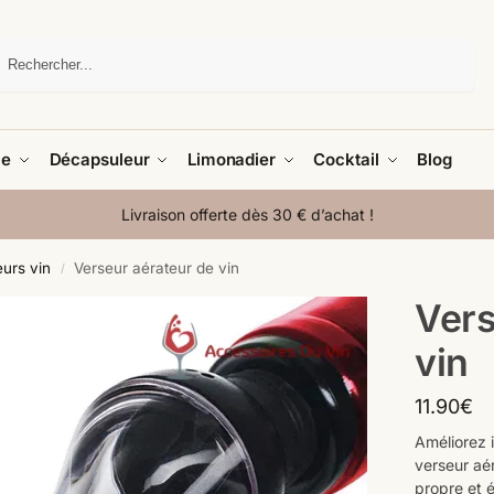
Recherche
le
Décapsuleur
Limonadier
Cocktail
Blog
Livraison offerte dès 30 € d’achat !
urs vin
Verseur aérateur de vin
/
Vers
vin
11.90
€
Améliorez 
verseur aér
propre et é