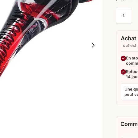
Achat 
Tout est
En sto
comm
Retour
14 jou
Une qu
peut vo
Comma