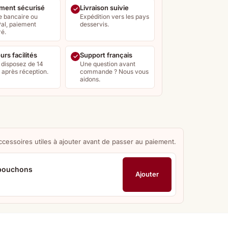
ment sécurisé
Livraison suivie
e bancaire ou
Expédition vers les pays
al, paiement
desservis.
ré.
urs facilités
Support français
 disposez de 14
Une question avant
s après réception.
commande ? Nous vous
aidons.
ccessoires utiles à ajouter avant de passer au paiement.
 bouchons
Ajouter