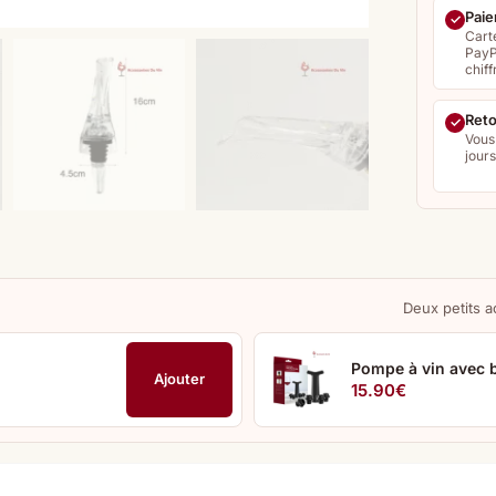
Paie
Cart
PayP
chiff
Reto
Vous
jour
Deux petits a
Pompe à vin avec
Ajouter
15.90
€