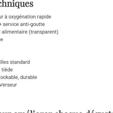
echniques
ur à oxygénation rapide
+ service anti-goutte
 alimentaire (transparent)
ne
illes standard
 tiède
stockable, durable
 Verseur