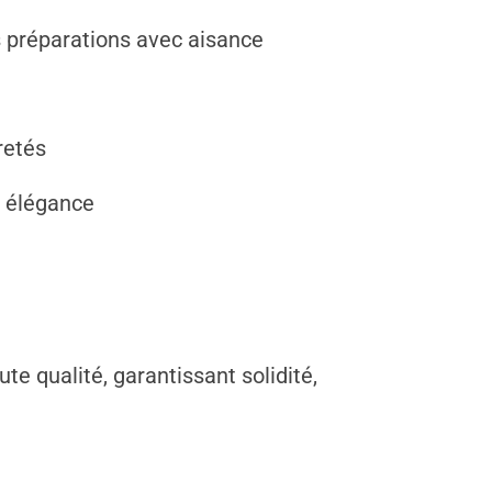
s préparations avec aisance
retés
c élégance
te qualité, garantissant solidité,