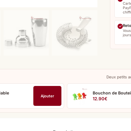
Cart
PayP
chiff
Reto
Vous
jour
Deux petits a
dable
Bouchon de Boutei
Ajouter
12.90
€