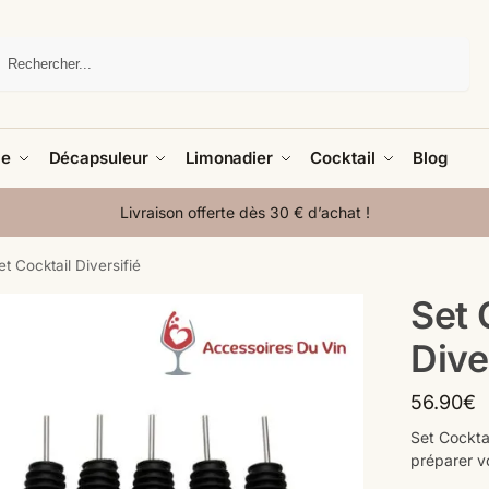
Recherche
le
Décapsuleur
Limonadier
Cocktail
Blog
Livraison offerte dès 30 € d’achat !
et Cocktail Diversifié
Set 
Dive
56.90
€
Set Cocktai
préparer v