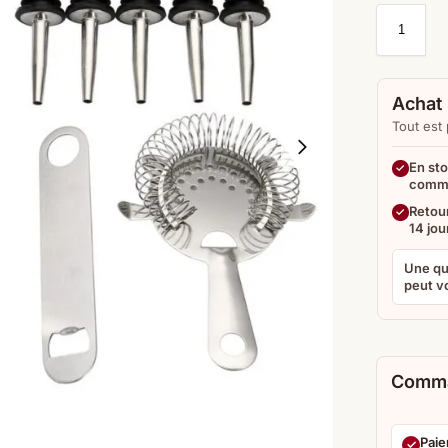
Achat 
Tout est
En sto
comm
Retour
14 jou
Une qu
peut vo
Comma
Paie