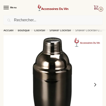
Menu
0
Recherche
Livraison offerte dès 30 € d’achat !
Accueil
Boutique
Cocktail
Shaker Cocktail
Shaker Cocktail Classique Noir
/
/
/
/