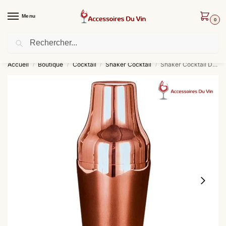
Menu
0
Recherche
Livraison offerte dès 30 € d’achat !
Accueil
Boutique
Cocktail
Shaker Cocktail
Shaker Cocktail Design Cuivré
/
/
/
/