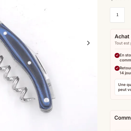
Achat 
Tout est
En sto
comm
Retour
14 jou
Une qu
peut vo
Comma