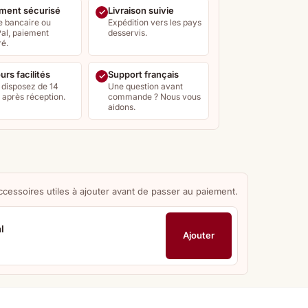
ment sécurisé
Livraison suivie
e bancaire ou
Expédition vers les pays
al, paiement
desservis.
ré.
urs facilités
Support français
 disposez de 14
Une question avant
s après réception.
commande ? Nous vous
aidons.
ccessoires utiles à ajouter avant de passer au paiement.
l
Ajouter