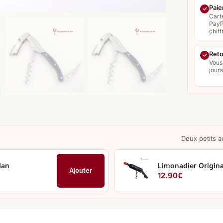
Paie
Cart
PayP
chiff
Reto
Vous
jour
Deux petits a
Man
Limonadier Origina
Ajouter
12.90
€