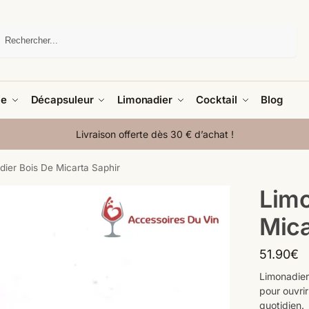
Recherche
le
Décapsuleur
Limonadier
Cocktail
Blog
Livraison offerte dès 30 € d’achat !
ier Bois De Micarta Saphir
Limo
Mica
51.90
€
Limonadier
pour ouvrir
quotidien.