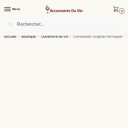
Menu
0
Recherche
Livraison offerte dès 30 € d’achat !
Accueil
Boutique
Ouverture du vin
Limonadier Original Perroquet
/
/
/