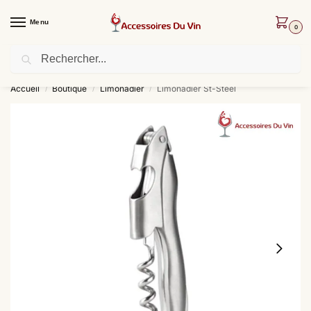
Menu
0
Recherche
Livraison offerte dès 30 € d’achat !
Accueil
Boutique
Limonadier
Limonadier St-Steel
/
/
/