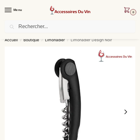
Menu
0
Recherche
Livraison offerte dès 30 € d’achat !
Accueil
Boutique
Limonadier
Limonadier Design Noir
/
/
/