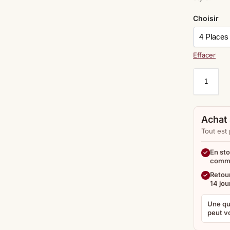
Choisir
Effacer
Achat 
Tout est
En sto
comm
Retour
14 jou
Une qu
peut vo