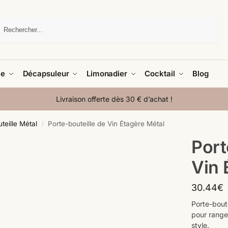
Recherche
le
Décapsuleur
Limonadier
Cocktail
Blog
Livraison offerte dès 30 € d’achat !
teille Métal
Porte-bouteille de Vin Étagère Métal
/
Port
Vin 
30.44
€
Porte-bout
pour ranger
style.