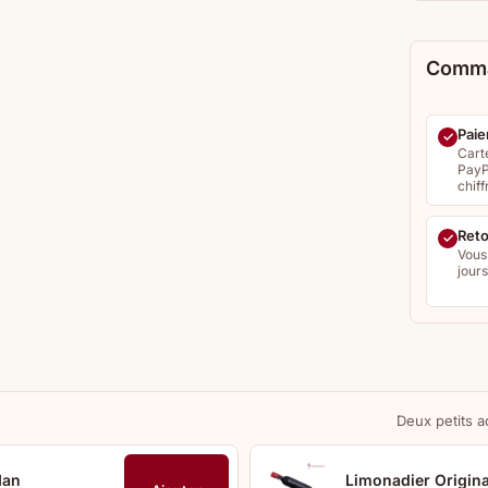
Comma
Paie
Cart
PayP
chiff
Reto
Vous
jour
Deux petits a
Man
Limonadier Origina