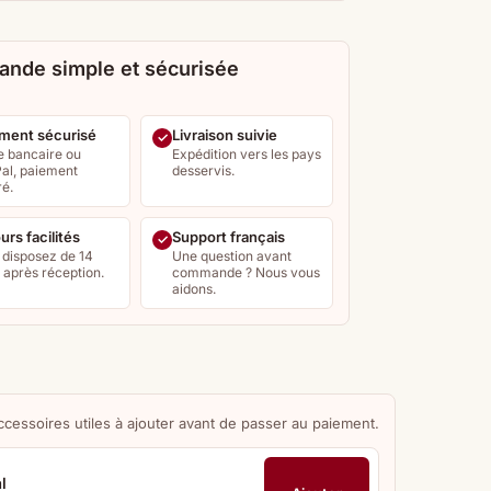
nde simple et sécurisée
ment sécurisé
Livraison suivie
e bancaire ou
Expédition vers les pays
al, paiement
desservis.
ré.
urs facilités
Support français
 disposez de 14
Une question avant
s après réception.
commande ? Nous vous
aidons.
ccessoires utiles à ajouter avant de passer au paiement.
l