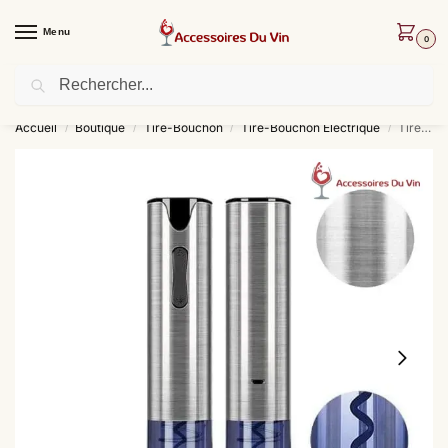
Menu
0
Recherche
Livraison offerte dès 30 € d’achat !
Accueil
Boutique
Tire-Bouchon
Tire-Bouchon Électrique
Tire-bouchon Électrique Professionnel LED
/
/
/
/