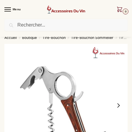
Menu
0
Recherche
Livraison offerte dès 30 € d’achat !
Accueil
Boutique
Tire-Bouchon
Tire-Bouchon Sommelier
Tire-Bouchon Sommelier Boomerang
/
/
/
/