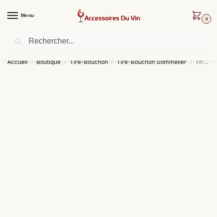
Menu
0
Recherche
Livraison offerte dès 30 € d’achat !
Accueil
Boutique
Tire-Bouchon
Tire-Bouchon Sommelier
Tire-Bouchon Sommelier Platine
/
/
/
/