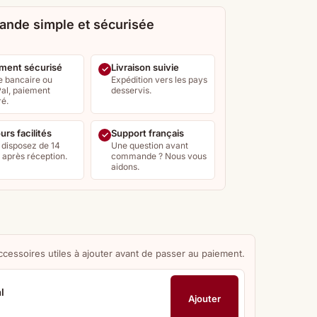
nde simple et sécurisée
ment sécurisé
Livraison suivie
e bancaire ou
Expédition vers les pays
al, paiement
desservis.
ré.
urs facilités
Support français
 disposez de 14
Une question avant
s après réception.
commande ? Nous vous
aidons.
ccessoires utiles à ajouter avant de passer au paiement.
l
Ajouter