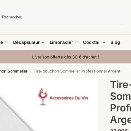
Recherche
le
Décapsuleur
Limonadier
Cocktail
Blog
Livraison offerte dès 30 € d’achat !
hon Sommelier
Tire-bouchon Sommelier Professionnel Argent
/
Tir
Som
Prof
Arg