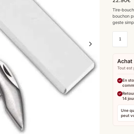
22.90
€
Tire-bouch
bouchon pr
geste simpl
Achat 
Tout est
En sto
comm
Retour
14 jou
Une qu
peut vo