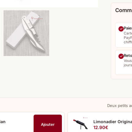
Comma
Paie
Cart
PayP
chiff
Reto
Vous
jour
Deux petits a
Man
Limonadier Origina
Ajouter
12.90
€