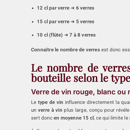
12 cl par verre
➜
6 verres
15 cl par verre
➜
5 verres
10 cl (flûte)
➜
7 à 8 verres
Connaître le nombre de verres
est donc esse
Le nombre de verres
bouteille selon le typ
Verre de vin rouge, blanc ou r
Le
type de vin
influence directement la qua
un
verre à vin
plus large, conçu pour révéle
sert donc
en moyenne 15 cl
, ce qui limite 