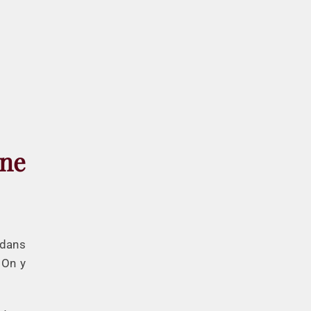
une
 dans
 On y