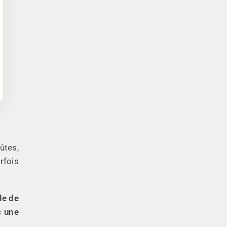
ûtes,
arfois
le de
c une