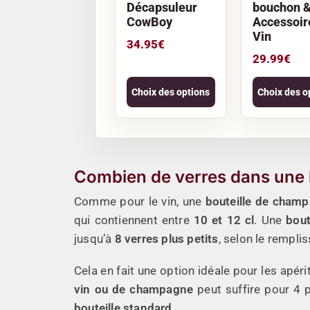
Décapsuleur
bouchon 
CowBoy
Accessoir
Vin
34.95
€
29.99
€
Choix des options
Choix des o
Combien de verres dans une 
Comme pour le vin, une
bouteille de cham
qui contiennent entre
10 et 12 cl
. Une
bout
jusqu’à
8 verres plus petits
, selon le rempli
Cela en fait une option idéale pour les apér
vin ou de champagne
peut suffire pour 4 
bouteille standard.