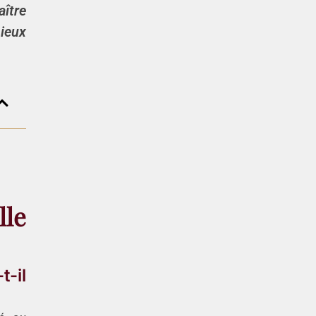
aître
ieux
lle
t-il