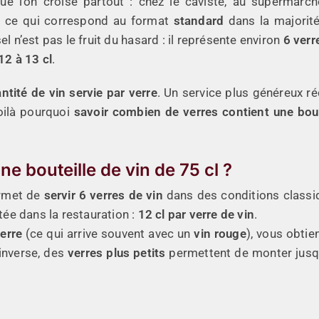
 que l’on croise partout : chez le caviste, au supermarch
, ce qui correspond au format
standard
dans la majorit
el n’est pas le fruit du hasard : il représente environ
6 verr
12 à 13 cl
.
ntité de vin servie par verre
. Un service plus généreux ré
oilà pourquoi
savoir combien de verres contient une bout
e bouteille de vin de 75 cl ?
rmet de
servir 6 verres de vin
dans des conditions classi
ée dans la restauration :
12 cl par verre de vin
.
verre
(ce qui arrive souvent avec un
vin rouge
), vous obtie
’inverse, des
verres plus petits
permettent de monter jus