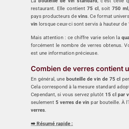
La
bouteille de vin standard
, c’est celle
restaurant. Elle contient
75 cl
, soit
750 ml
pays producteurs de
vins
. Ce format univers
vin
lorsque ceux-ci sont servis à hauteur de
Mais attention : ce chiffre varie selon la
qua
forcément le nombre de verres obtenus. V
est une information précieuse.
Combien de verres contient un
En général, une
bouteille de vin de 75 cl
pe
Cela correspond à la mesure standard adopt
Cependant, si vous servez plutôt
15 cl par 
seulement
5 verres de vin
par bouteille. À l
verres
.
➡️ Résumé rapide :