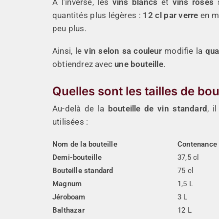
À l’inverse, les
vins blancs
et
vins rosés
s
quantités plus légères :
12 cl par verre
en m
peu plus.
Ainsi, le
vin selon sa couleur
modifie la
qua
obtiendrez avec
une bouteille
.
Quelles sont les tailles de bou
Au-delà de la
bouteille de vin standard
, i
utilisées :
Nom de la bouteille
Contenance
Demi-bouteille
37,5 cl
Bouteille standard
75 cl
Magnum
1,5 L
Jéroboam
3 L
Balthazar
12 L