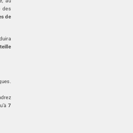
é, au
é des
es de
duira
eille
ques.
ndrez
qu’à
7