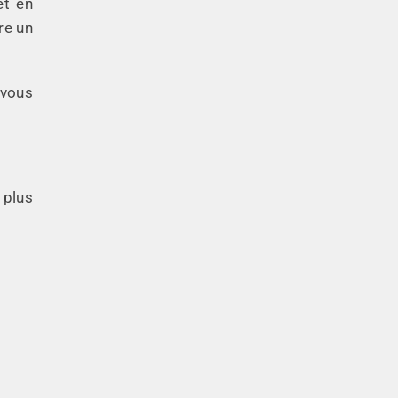
et en
ire un
vous
 plus