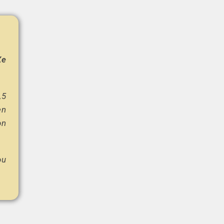
Xe
,5
en
on
ou