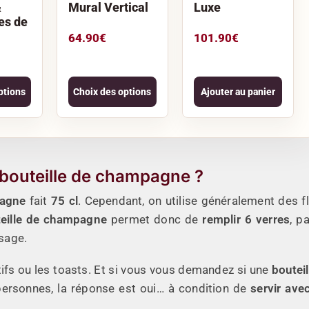
&
Mural Vertical
Luxe
es de
64.90
€
101.90
€
ptions
Choix des options
Ajouter au panier
bouteille de champagne ?
pagne
fait
75 cl
. Cependant, on utilise généralement des fl
eille de champagne
permet donc de
remplir 6 verres
, p
ssage.
itifs ou les toasts. Et si vous vous demandez si une
bouteil
personnes, la réponse est oui… à condition de
servir ave