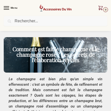
Menu
0
Recherche
Livraison offerte dès 30 € d’achat !
13 MAI 2025
Comment est fait le champagne et le
champagne rosé ? Les secrets de
l’élaboration révélés
Le
champagne
est bien plus qu’un simple
vin
effervescent
: c’est un symbole de fête, de raffinement et
de tradition. Mais
comment est fait le champagne
exactement ? Quels sont les
cépages
, les étapes de
production, et les différences entre un
champagne brut
,
un
champagne rosé d’assemblage
ou un
champagne