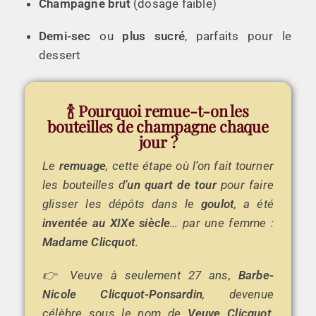
Champagne brut
(dosage faible)
Demi-sec
ou
plus sucré
, parfaits pour le
dessert
🍾 Pourquoi remue-t-on les
bouteilles de champagne chaque
jour ?
Le
remuage
, cette étape où l’on fait tourner
les bouteilles d’
un quart de tour
pour faire
glisser les dépôts dans le
goulot
, a été
inventée au XIXe siècle
… par une femme :
Madame Clicquot
.
👉 Veuve à seulement 27 ans,
Barbe-
Nicole Clicquot-Ponsardin
, devenue
célèbre sous le nom de
Veuve Clicquot
,