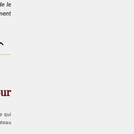
de le
oment
our
e qui
uteau