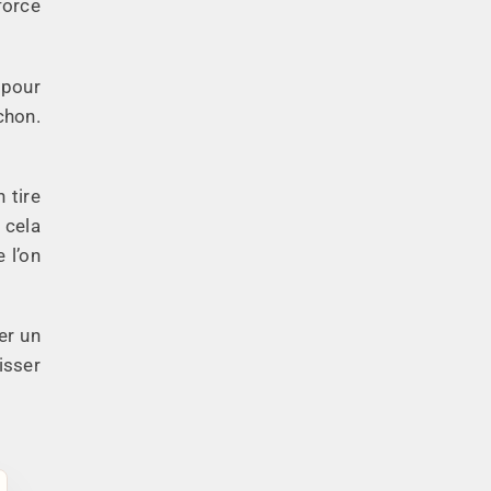
force
 pour
chon.
 tire
 cela
 l’on
er un
isser