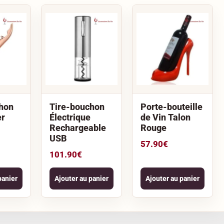
hon
Tire-bouchon
Porte-bouteille
er
Électrique
de Vin Talon
Rechargeable
Rouge
USB
57.90
€
101.90
€
panier
Ajouter au panier
Ajouter au panier