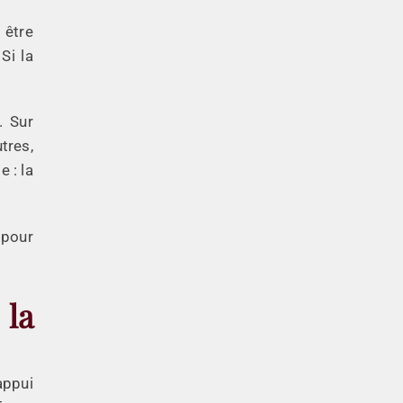
 être
Si la
. Sur
tres,
 : la
 pour
 la
appui