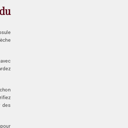
 du
psule
mèche
 avec
ardez
uchon
ifiez
r des
 pour