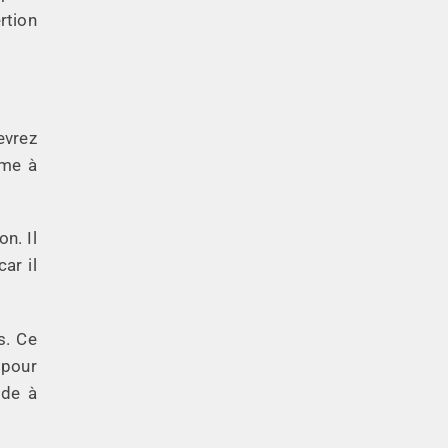
rtion
evrez
sme à
n. Il
ar il
s. Ce
 pour
ide à