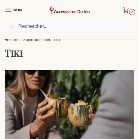
Menu
0
Recherche
Livraison offerte dès 30 € d’achat !
Accueil
Sujets identifiés “Tiki”
/
Tiki