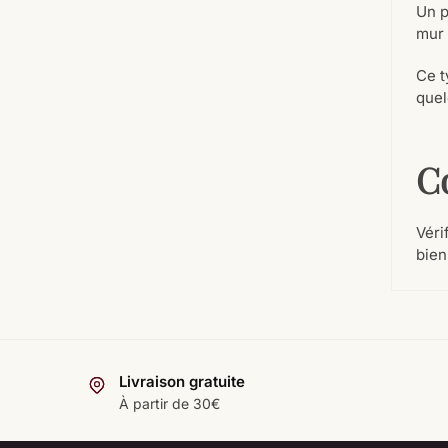
Un p
mur 
Ce t
quel
C
Véri
bien
Livraison gratuite
À partir de 30€