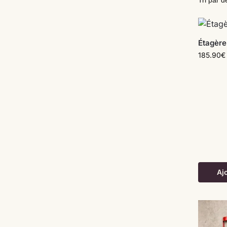
Étagère
185.90
€
Aj