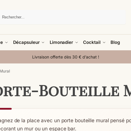
Recherche
le
Décapsuleur
Limonadier
Cocktail
Blog
Livraison offerte dès 30 € d’achat !
 Mural
orte-Bouteille 
gnez de la place avec un porte bouteille mural pensé po
corant un mur ou un espace bar.