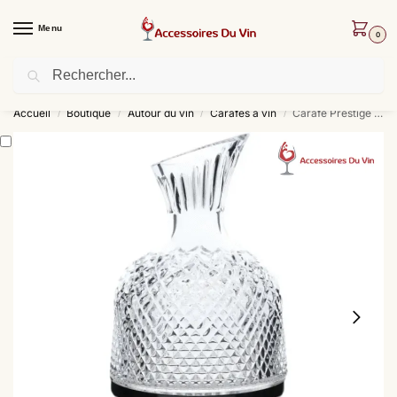
Menu
0
Recherche
Livraison offerte dès 30 € d’achat !
Accueil
Boutique
Autour du vin
Carafes à vin
Carafe Prestige 360
/
/
/
/